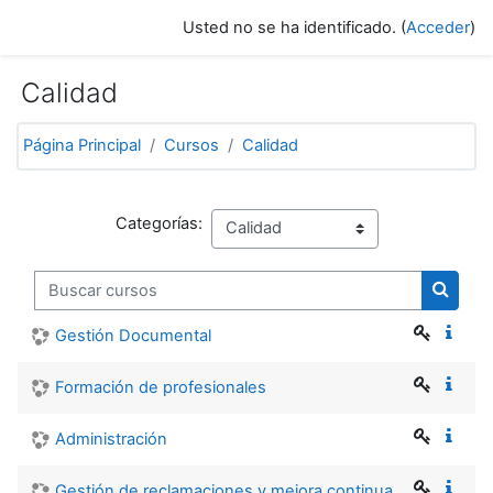
Salta al contenido principal
Usted no se ha identificado. (
Acceder
)
Calidad
Página Principal
Cursos
Calidad
Categorías:
Buscar cursos
Buscar
Gestión Documental
Formación de profesionales
Administración
Gestión de reclamaciones y mejora continua